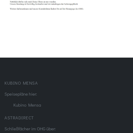
KUBINO MENSA
Speisepläne hier:
Kubino Mensa
ASTRADIRECT
Schließfächer im OHG über: