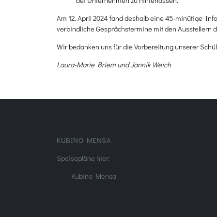
bei Unternehmen zu hinterlassen.
Am 12. April 2024 fand deshalb eine 45-minütige Inf
verbindliche Gesprächstermine mit den Ausstellern 
Wir bedanken uns für die Vorbereitung unserer Schü
Laura-Marie Briem und Jannik Weich
KUBINO MENSA
Speisepläne hier:
Kubino Mensa