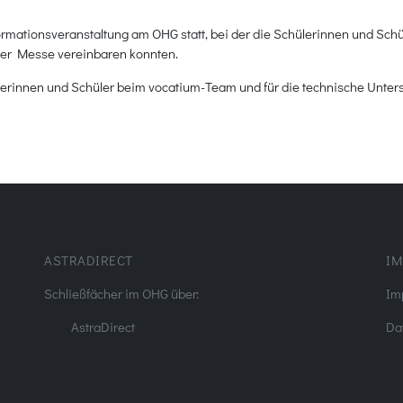
ormationsveranstaltung am OHG statt, bei der die Schülerinnen und Schü
der Messe vereinbaren konnten.
lerinnen und Schüler beim vocatium-Team und für die technische Unters
ASTRADIRECT
IM
Schließfächer im OHG über:
Im
AstraDirect
Da