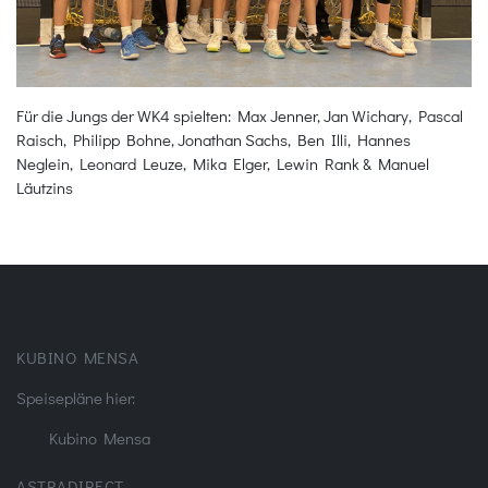
Für die Jungs der WK4 spielten: Max Jenner, Jan Wichary, Pascal
Raisch, Philipp Bohne, Jonathan Sachs, Ben Illi, Hannes
Neglein, Leonard Leuze, Mika Elger, Lewin Rank & Manuel
Läutzins
KUBINO MENSA
Speisepläne hier:
Kubino Mensa
ASTRADIRECT