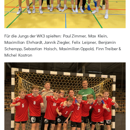
Für die Jungs der WK3 spielten: Paul Zimmer, Max Klein,
Maximilian Ehrhardt, Jannik Ziegler, Felix Leipner, Benjamin
Schempp, Sebastian Haisch, Maximilian Oppold, Finn Treiber &
Michel Kostron