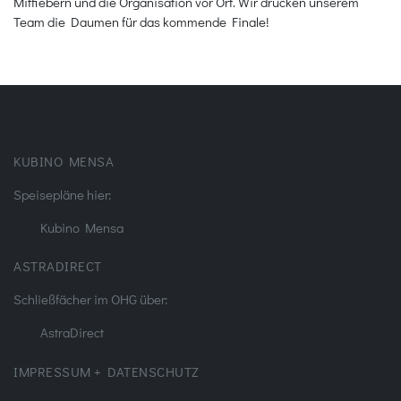
Mitfiebern und die Organisation vor Ort. Wir drücken unserem
Team die Daumen für das kommende Finale!
KUBINO MENSA
Speisepläne hier:
Kubino Mensa
ASTRADIRECT
Schließfächer im OHG über:
AstraDirect
IMPRESSUM + DATENSCHUTZ