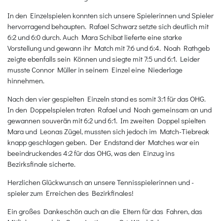
In den Einzelspielen konnten sich unsere Spielerinnen und Spieler
hervorragend behaupten. Rafael Schwarz setzte sich deutlich mit
6:2 und 6:0 durch. Auch Mara Schibat lieferte eine starke
Vorstellung und gewann ihr Match mit 7:6 und 6:4. Noah Rathgeb
zeigte ebenfalls sein Können und siegte mit 7:5 und 6:1. Leider
musste Connor Müller in seinem Einzel eine Niederlage
hinnehmen.
Nach den vier gespielten Einzeln stand es somit 3:1 für das OHG.
In den Doppelspielen traten Rafael und Noah gemeinsam an und
gewannen souverän mit 6:2 und 6:1. Im zweiten Doppel spielten
Mara und Leonas Zügel, mussten sich jedoch im Match-Tiebreak
knapp geschlagen geben. Der Endstand der Matches war ein
beeindruckendes 4:2 für das OHG, was den Einzug ins
Bezirksfinale sicherte.
Herzlichen Glückwunsch an unsere Tennisspielerinnen und -
spieler zum Erreichen des Bezirkfinales!
Ein großes Dankeschön auch an die Eltern für das Fahren, das