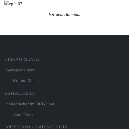
Vor dem Atomium
KUBINO MENSA
Speisepläne hier:
Kubino Mensa
ASTRADIRECT
Schließfächer im OHG über:
AstraDirect
IMPRESSUM + DATENSCHUTZ