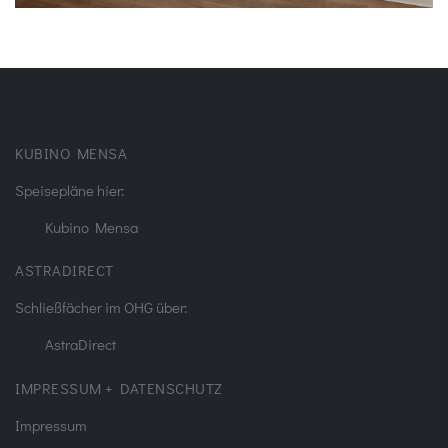
KUBINO MENSA
Speisepläne hier:
Kubino Mensa
ASTRADIRECT
Schließfächer im OHG über:
AstraDirect
IMPRESSUM + DATENSCHUTZ
Impressum