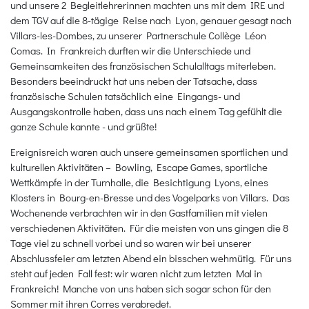
und unsere 2 Begleitlehrerinnen machten uns mit dem IRE und
dem TGV auf die 8-tägige Reise nach Lyon, genauer gesagt nach
Villars-les-Dombes, zu unserer Partnerschule Collège Léon
Comas. In Frankreich durften wir die Unterschiede und
Gemeinsamkeiten des französischen Schulalltags miterleben.
Besonders beeindruckt hat uns neben der Tatsache, dass
französische Schulen tatsächlich eine Eingangs- und
Ausgangskontrolle haben, dass uns nach einem Tag gefühlt die
ganze Schule kannte - und grüßte!
Ereignisreich waren auch unsere gemeinsamen sportlichen und
kulturellen Aktivitäten – Bowling, Escape Games, sportliche
Wettkämpfe in der Turnhalle, die Besichtigung Lyons, eines
Klosters in Bourg-en-Bresse und des Vogelparks von Villars. Das
Wochenende verbrachten wir in den Gastfamilien mit vielen
verschiedenen Aktivitäten. Für die meisten von uns gingen die 8
Tage viel zu schnell vorbei und so waren wir bei unserer
Abschlussfeier am letzten Abend ein bisschen wehmütig. Für uns
steht auf jeden Fall fest: wir waren nicht zum letzten Mal in
Frankreich! Manche von uns haben sich sogar schon für den
Sommer mit ihren Corres verabredet.