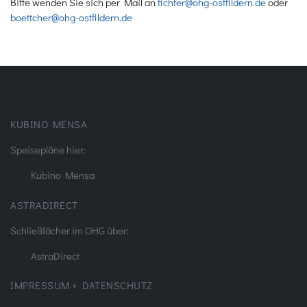
Bitte wenden Sie sich per Mail an
fichter@ohg-ostfildern.de
oder
boettcher@ohg-ostfildern.de
KUBINO MENSA
Speisepläne hier:
Kubino Mensa
ASTRADIRECT
Schließfächer im OHG über:
AstraDirect
IMPRESSUM + DATENSCHUTZ