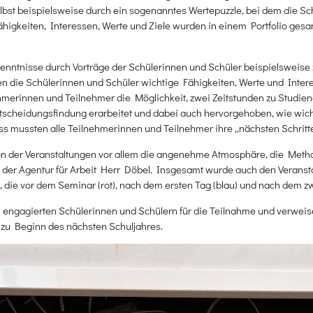
lbst beispielsweise durch ein sogenanntes Wertepuzzle, bei dem die Sc
ähigkeiten, Interessen, Werte und Ziele wurden in einem Portfolio gesa
ntnisse durch Vorträge der Schülerinnen und Schüler beispielsweise 
lten die Schülerinnen und Schüler wichtige Fähigkeiten, Werte und I
ehmerinnen und Teilnehmer die Möglichkeit, zwei Zeitstunden zu Studi
heidungsfindung erarbeitet und dabei auch hervorgehoben, wie wichtig 
 mussten alle Teilnehmerinnen und Teilnehmer ihre „nächsten Schritte“ 
ion der Veranstaltungen vor allem die angenehme Atmosphäre, die Metho
der Agentur für Arbeit Herr Döbel. Insgesamt wurde auch den Veranst
 die vor dem Seminar (rot), nach dem ersten Tag (blau) und nach dem zw
ngagierten Schülerinnen und Schülern für die Teilnahme und verweisen 
 zu Beginn des nächsten Schuljahres.