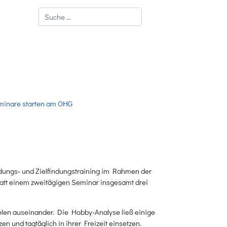
Suchen
inare starten am OHG
dungs- und Zielfindungstraining im Rahmen der
tatt einem zweitägigen Seminar insgesamt drei
ielen auseinander. Die Hobby-Analyse ließ einige
en und tagtäglich in ihrer Freizeit einsetzen.