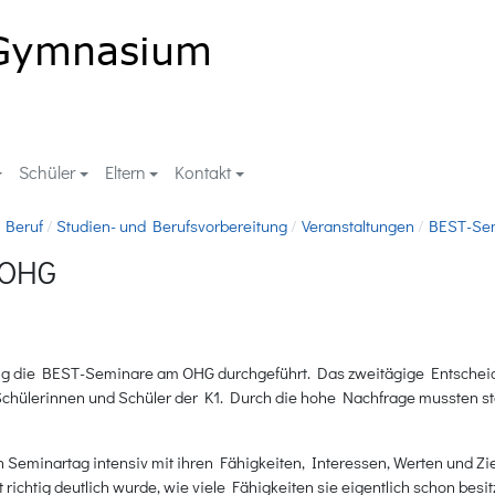
Schüler
Eltern
Kontakt
 Beruf
Studien- und Berufsvorbereitung
Veranstaltungen
BEST-Sem
 OHG
lig die BEST-Seminare am OHG durchgeführt. Das zweitägige Entschei
ie Schülerinnen und Schüler der K1. Durch die hohe Nachfrage mussten s
n Seminartag intensiv mit ihren Fähigkeiten, Interessen, Werten und Z
richtig deutlich wurde, wie viele Fähigkeiten sie eigentlich schon besitz