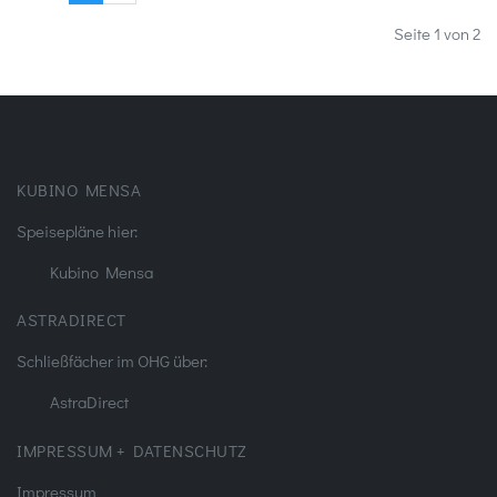
Seite 1 von 2
KUBINO MENSA
Speisepläne hier:
Kubino Mensa
ASTRADIRECT
Schließfächer im OHG über:
AstraDirect
IMPRESSUM + DATENSCHUTZ
Impressum