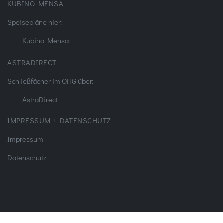
KUBINO MENSA
Speisepläne hier:
Kubino Mensa
ASTRADIRECT
Schließfächer im OHG über:
AstraDirect
IMPRESSUM + DATENSCHUTZ
Impressum
Datenschutz