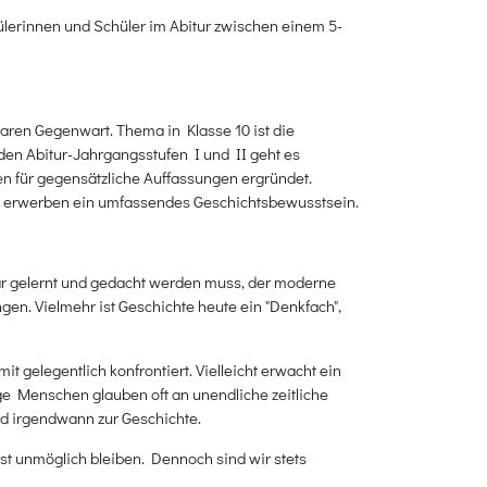
ülerinnen und Schüler im Abitur zwischen einem 5-
baren Gegenwart. Thema in Klasse 10 ist die
en Abitur-Jahrgangsstufen I und II geht es
en für gegensätzliche Auffassungen ergründet.
nd erwerben ein umfassendes Geschichtsbewusstsein.
war gelernt und gedacht werden muss, der moderne
n. Vielmehr ist Geschichte heute ein "Denkfach",
 gelegentlich konfrontiert. Vielleicht erwacht ein
ge Menschen glauben oft an unendliche zeitliche
ird irgendwann zur Geschichte.
st unmöglich bleiben. Dennoch sind wir stets