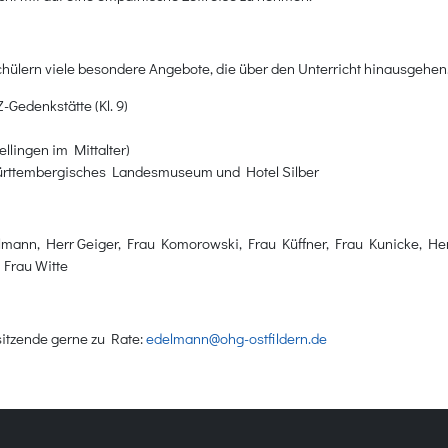
hülern viele besondere Angebote, die über den Unterricht hinausgehe
Z-Gedenkstätte (Kl. 9)
ellingen im Mittalter)
Württembergisches Landesmuseum und Hotel Silber
lmann, Herr Geiger, Frau Komorowski, Frau Küffner, Frau Kunicke, Her
 Frau Witte
sitzende gerne zu Rate:
edelmann@ohg-ostfildern.de