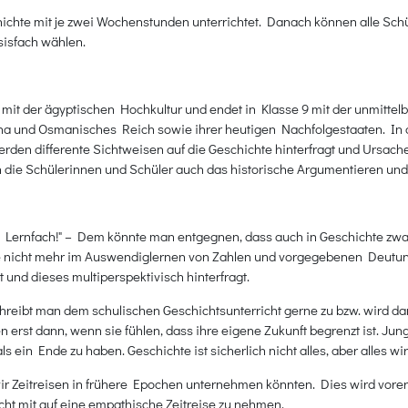
hichte mit je zwei Wochenstunden unterrichtet. Danach können alle Sch
isfach wählen.
 mit der ägyptischen Hochkultur und endet in Klasse 9 mit der unmittel
a und Osmanisches Reich sowie ihrer heutigen Nachfolgestaaten. In d
rden differente Sichtweisen auf die Geschichte hinterfragt und Ursach
 die Schülerinnen und Schüler auch das historische Argumentieren u
ines Lernfach!" – Dem könnte man entgegnen, dass auch in Geschichte z
ge nicht mehr im Auswendiglernen von Zahlen und vorgegebenen Deutunge
und dieses multiperspektivisch hinterfragt.
hreibt man dem schulischen Geschichtsunterricht gerne zu bzw. wird damit
erst dann, wenn sie fühlen, dass ihre eigene Zukunft begrenzt ist. Jun
 ein Ende zu haben. Geschichte ist sicherlich nicht alles, aber alles w
r Zeitreisen in frühere Epochen unternehmen könnten. Dies wird vorer
cht mit auf eine empathische Zeitreise zu nehmen.