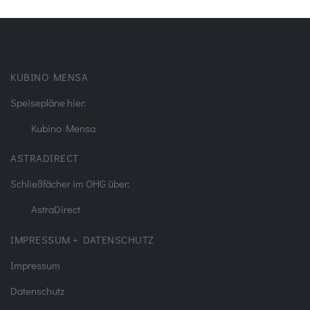
KUBINO MENSA
Speisepläne hier:
Kubino Mensa
ASTRADIRECT
Schließfächer im OHG über:
AstraDirect
IMPRESSUM + DATENSCHUTZ
Impressum
Datenschutz