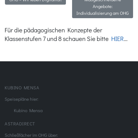
Angebote:
Individualisierung am OHG
Für die pädagogischen Konzepte der
Klassenstufen 7 und 8 schauen Sie bitte
HIER
...
KUBINO MENSA
Speisepläne hier:
Kubino Mensa
ASTRADIRECT
Schließfächer im OHG über: