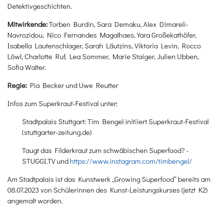
Detektivgeschichten.
Mitwirkende:
Torben Burdin, Sara Demaku, Alex Dimareli-
Navrozidou, Nico Fernandes Magalhaes, Yara Großekathöfer,
Isabella Lautenschlager, Sarah Läutzins, Viktoria Levin, Rocco
Löwl, Charlotte Ruf, Lea Sommer, Marie Staiger, Julien Ubben,
Sofia Walter.
Regie:
Pia Becker und Uwe Reutter
Infos zum Superkraut-Festival unter:
Stadtpalais Stuttgart: Tim Bengel initiiert Superkraut-Festival
(stuttgarter-zeitung.de)
Taugt das Filderkraut zum schwäbischen Superfood? -
STUGGI.TV und
https://www.instagram.com/timbengel/
Am Stadtpalais ist das Kunstwerk „Growing Superfood“ bereits am
08.07.2023 von Schülerinnen des Kunst-Leistungskurses (jetzt K2)
angemalt worden.