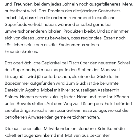
und Freunden, bei dem jedes Jahr ein noch ausgefalleneres Menu
aufgetischt wird. Das Problem des diesjährigen Gastgebers
jedoch ist, dass sich die anderen zunehmend in exotische
Superfoods verliebt haben, während er selbst gerne bei
umweltschonenderen lokalen Produkten bleibt. Und so nimmt er
sich vor, dieses Jahr zu beweisen, dass regionales Essen noch
köstlicher sein kann als die Exotenmenus seines
Freundeskreises.
Das oberflächliche Geplänkel bei Tisch über den neuesten Schrei
des Superfoods, der nun sogar in den Stoffen der Modewelt
Einzug hält, wird jäh unterbrochen, als einer der Gäste tot im
Badezimmer aufgefunden wird. Zum Glück ist die berühmte
Detektivin Agatha Mabel mit ihrer schusseligen Assistentin
Shirley Homes gerade zufällig in der Nähe und kann ihr Können
unter Beweis stellen. Auf dem Weg zur Lösung des Falls befördert
sie allerdings zunächst ein paar Geheimnisse zutage, worauf die
betroffenen Anwesenden gerne verzichtet hätten.
Die aus Ideen aller Mitwirkenden entstandene Krimikomödie
kokettiert augenzwinkernd mit Motiven aus bekannten