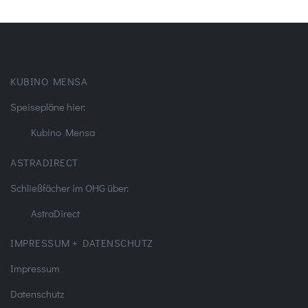
KUBINO MENSA
Speisepläne hier:
Kubino Mensa
ASTRADIRECT
Schließfächer im OHG über:
AstraDirect
IMPRESSUM + DATENSCHUTZ
Impressum
Datenschutz