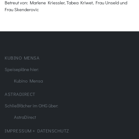
Betreut von: Marlene Kriessler, Tabea Kriwet, Frau Unseld und
Frau Skenderovic
KUBINO MENSA
Speisepläne hier:
Kubino Mensa
ASTRADIRECT
Schließfächer im OHG über:
AstraDirect
IMPRESSUM + DATENSCHUTZ