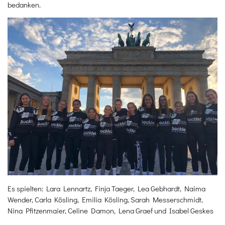
bedanken.
Es spielten: Lara Lennartz, Finja Taeger, Lea Gebhardt, Naima
Wender, Carla Kösling, Emilia Kösling, Sarah Messerschmidt,
Nina Pfitzenmaier, Celine Damon, Lena Graef und Isabel Geskes