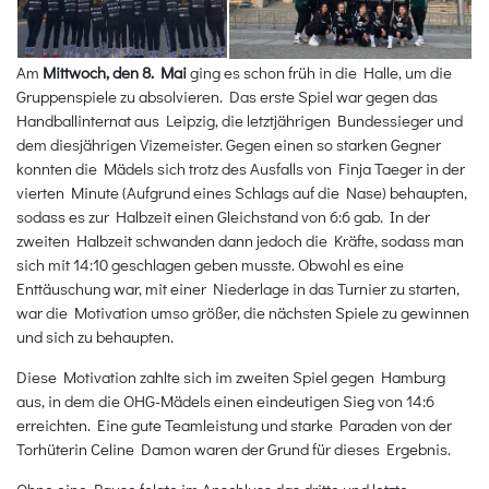
Am
Mittwoch, den 8. Mai
ging es schon früh in die Halle, um die
Gruppenspiele zu absolvieren. Das erste Spiel war gegen das
Handballinternat aus Leipzig, die letztjährigen Bundessieger und
dem diesjährigen Vizemeister. Gegen einen so starken Gegner
konnten die Mädels sich trotz des Ausfalls von Finja Taeger in der
vierten Minute (Aufgrund eines Schlags auf die Nase) behaupten,
sodass es zur Halbzeit einen Gleichstand von 6:6 gab. In der
zweiten Halbzeit schwanden dann jedoch die Kräfte, sodass man
sich mit 14:10 geschlagen geben musste. Obwohl es eine
Enttäuschung war, mit einer Niederlage in das Turnier zu starten,
war die Motivation umso größer, die nächsten Spiele zu gewinnen
und sich zu behaupten.
Diese Motivation zahlte sich im zweiten Spiel gegen Hamburg
aus, in dem die OHG-Mädels einen eindeutigen Sieg von 14:6
erreichten. Eine gute Teamleistung und starke Paraden von der
Torhüterin Celine Damon waren der Grund für dieses Ergebnis.
Ohne eine Pause folgte im Anschluss das dritte und letzte