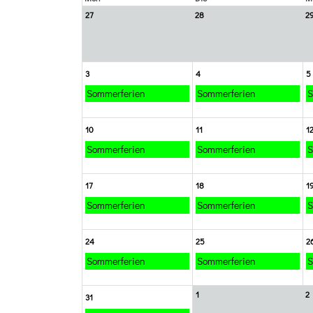
27
28
2
3
4
5
Sommerferien
Sommerferien
S
10
11
1
Sommerferien
Sommerferien
S
17
18
1
Sommerferien
Sommerferien
S
24
25
2
Sommerferien
Sommerferien
S
1
2
31