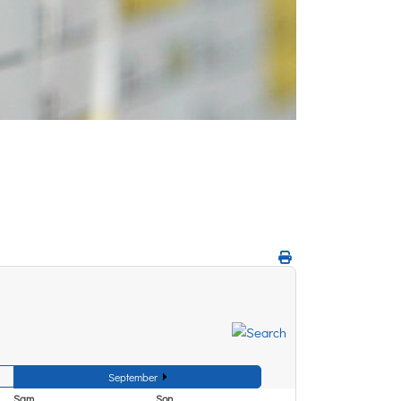
September
Sam
Son