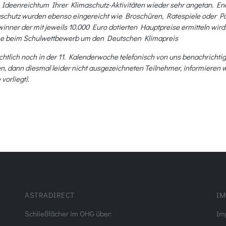
und Ideenreichtum Ihrer Klimaschutz-Aktivitäten wieder sehr angetan.
aschutz wurden ebenso eingereicht wie Broschüren, Ratespiele oder P
ewinner der mit jeweils 10.000 Euro dotierten Hauptpreise ermitteln w
me beim Schulwettbewerb um den Deutschen Klimapreis
tlich noch in der 11. Kalenderwoche telefonisch von uns benachrichtigt
n, dann diesmal leider nicht ausgezeichneten Teilnehmer, informieren 
vorliegt).
ASTRADIRECT
IM
Schließfächer im OHG über:
Im