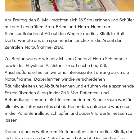
Am Freitag, den 8. Mai, machten sich 16 Schülerinnen und Schüler
mit den Lehrkräften Frau Briem und Herrn Huber der
Schulsanitätsdienst-AG auf den Weg zur medius Klinik in Ruit.
Dort erwartete uns ein spannender Einblick in die Arbeit der
Zentralen Notaufnahme (ZNA).
Zu Beginn wurden wir herzlich vom Chefarzt Herrn Schimmele
sowie der Physician Assistant Frau Lösche begrüßt.
Anschließend erhielten wir eine interessante Führung durch die
Notaufnahme. Dabei lernten wir die verschiedenen
Räumlichkeiten und Abläufe kennen und erfuhren viele spannende
Fakten über den Alltag in der ZNA. Von Patienten- und
Behandlungszimmern bis hin zum modernen Schockraum war für
alle etwas Interessantes dabei. Besonders aufregend war, selbst
in die Patientenrolle zu schlüpfen und dabei Vitalwerte messen zu
lassen.
Danach ging es weiter zum Rettungsdienst der medius Klinik, der
sich direkt neben der Notaufnahme befindet. Das vierköpfige