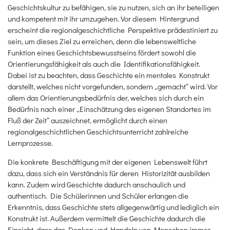
Geschichtskultur zu befähigen, sie zu nutzen, sich an ihr beteiligen
und kompetent mit ihr umzugehen. Vor diesem Hintergrund
erscheint die regionalgeschichtliche Perspektive prädestiniert zu
sein, um dieses Ziel zu erreichen, denn die lebensweltliche
Funktion eines Geschichtsbewusstseins fördert sowohl die
Orientierungsfähigkeit als auch die Identifikationsfähigkeit.
Dabei ist zu beachten, dass Geschichte ein mentales Konstrukt
darstellt, welches nicht vorgefunden, sondern „gemacht“ wird. Vor
allem das Orientierungsbedürfnis der, welches sich durch ein
Bedürfnis nach einer „Einschätzung des eigenen Standortes im
Fluß der Zeit“ auszeichnet, ermöglicht durch einen
regionalgeschichtlichen Geschichtsunterricht zahlreiche
Lernprozesse.
Die konkrete Beschäftigung mit der eigenen Lebenswelt führt
dazu, dass sich ein Verständnis für deren Historizität ausbilden
kann. Zudem wird Geschichte dadurch anschaulich und
authentisch. Die Schülerinnen und Schüler erlangen die
Erkenntnis, dass Geschichte stets allgegenwärtig und lediglich ein
Konstrukt ist. Außerdem vermittelt die Geschichte dadurch die
Einsicht, dass das Denken und Handeln von Menschen immer