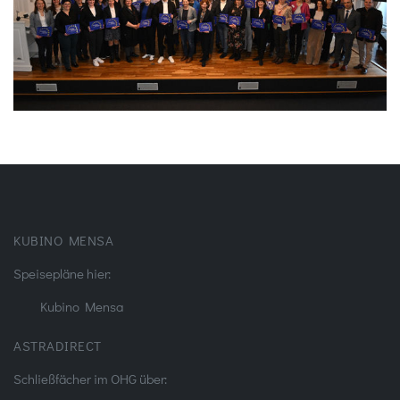
KUBINO MENSA
Speisepläne hier:
Kubino Mensa
ASTRADIRECT
Schließfächer im OHG über: