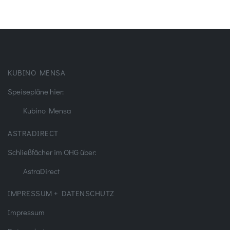
KUBINO MENSA
Speisepläne hier:
Kubino Mensa
ASTRADIRECT
Schließfächer im OHG über:
AstraDirect
IMPRESSUM + DATENSCHUTZ
Impressum