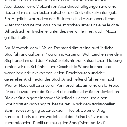
Abendessen eine Vielzahl von Abendbeschäftigungen und eine
Bar, an der es auch leckere alkoholfreie Cocktails zu kaufen gab.
Ein Highlight war zudem der Billiardtisch, der zum abendlichen
Aufenthaltsort wurde, da sich bei manchen unter uns eine leichte
Billiardsucht entwickelte, unter der, wie wir lernten, auch Mozart
gelitten hatte.
Am Mittwoch, dem 1. Vollen Tag stand direkt eine ausführliche
Stadtführung auf dem Programm. Vorbei an Wahrzeichen wie dem
Stephansdom und der Pestsäule bis hin zur Kaiserlichen Hofburg
lernten wir die Schönheit und Geschichte Wiens kennen und
waren beeindruckt von den vielen Prachtbauten und der
generellen Architektur der Stadt. Anschließend fuhren wir nach
Wiener Neustadt zu unserer Partnerschule, um eine erste Probe
für das bevorstehende Konzert abzuhalten, den österreichischen
Dialekt für ein gemeinsames Volkslied zu lernen und einen
Schuhplattler Workshop zu bestreiten. Nach dem traditionellen
Schnitzelessen ging es zurück zum Hostel, wo eine Drag-
Karaoke- Party auf uns wartete, auf der Jolina (K2) vor dem
internationalen Publikum mutig den Song "Mamma Mia"