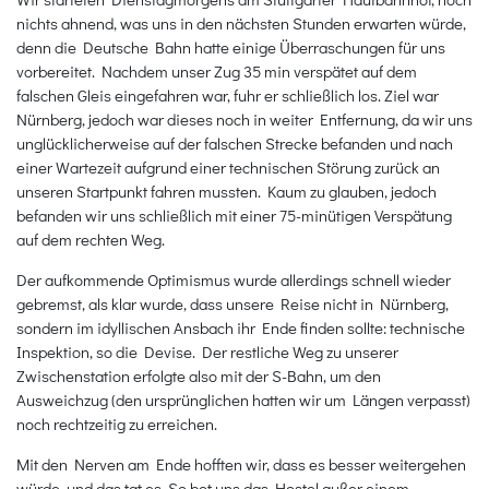
nichts ahnend, was uns in den nächsten Stunden erwarten würde,
denn die Deutsche Bahn hatte einige Überraschungen für uns
vorbereitet. Nachdem unser Zug 35 min verspätet auf dem
falschen Gleis eingefahren war, fuhr er schließlich los. Ziel war
Nürnberg, jedoch war dieses noch in weiter Entfernung, da wir uns
unglücklicherweise auf der falschen Strecke befanden und nach
einer Wartezeit aufgrund einer technischen Störung zurück an
unseren Startpunkt fahren mussten. Kaum zu glauben, jedoch
befanden wir uns schließlich mit einer 75-minütigen Verspätung
auf dem rechten Weg.
Der aufkommende Optimismus wurde allerdings schnell wieder
gebremst, als klar wurde, dass unsere Reise nicht in Nürnberg,
sondern im idyllischen Ansbach ihr Ende finden sollte: technische
Inspektion, so die Devise. Der restliche Weg zu unserer
Zwischenstation erfolgte also mit der S-Bahn, um den
Ausweichzug (den ursprünglichen hatten wir um Längen verpasst)
noch rechtzeitig zu erreichen.
Mit den Nerven am Ende hofften wir, dass es besser weitergehen
würde, und das tat es. So bot uns das Hostel außer einem