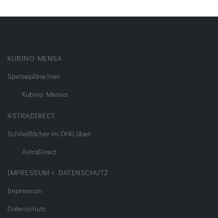
KUBINO MENSA
Speisepläne hier:
Kubino Mensa
ASTRADIRECT
Schließfächer im OHG über:
AstraDirect
IMPRESSUM + DATENSCHUTZ
Impressum
Datenschutz