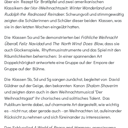
über ein Rezept für Bratäpfel und zwei amerikanischen
Klassikern der (Vor-)Weihnachtszeit:
Winter Wonderland
und
Rudolph the Rednosed Reindeer
. Schwungvoll und stimmgewaltig
zeigten die Schülerinnen und Schüler dieser beiden Klassen, was
sie in den letzten Wochen eingeübt hatten.
Die Klassen 5a und 5e demonstrierten bei
Fröhliche Weihnacht
Überall
,
Feliz Navidad
und
The North Wind Does Blow
, dass sie
auch Glockenspiele, Rhythmusinstrumente und das Spiel mit den
Räumlichkeiten beherrschen: In einer spannenden Art
Doppelchörigkeit antwortete eine Gruppe auf der Empore der
Gruppe auf der Bühne.
Die Klassen 5b, 5d und 5g sangen zunächst, begleitet von David
Güldner auf der Geige, den bekannten Kanon
Shalom Shaverim
und zeigten dann auch in dem Weihnachtsmusical "Der
Weihnachtsgast" ihr chorisches und solitisches Talent. Das
Publikum lernte dabei, auf charmante Art dargestellt, wie wichtig
es - nicht nur, aber gerade auch - an Weihnachten ist, aufeinander
Rücksicht zu nehmen und sich füreinander zu interessieren.
Das Schlusslied
A World of Peace and Harmony
, gemeinsame