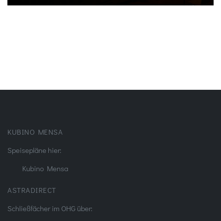
KUBINO MENSA
Speisepläne hier:
Kubino Mensa
ASTRADIRECT
Schließfächer im OHG über: