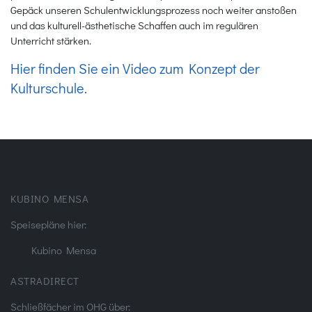
Gepäck unseren Schulentwicklungsprozess noch weiter anstoßen
und das kulturell-ästhetische Schaffen auch im regulären
Unterricht stärken.
Hier finden Sie ein Video zum Konzept der
Kulturschule.
KUBINO MENSA
Speisepläne hier:
Kubino Mensa
ASTRADIRECT
Schließfächer im OHG über: