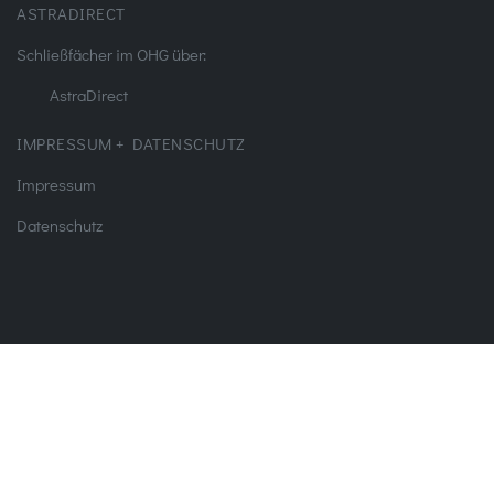
ASTRADIRECT
Schließfächer im OHG über:
AstraDirect
IMPRESSUM + DATENSCHUTZ
Impressum
Datenschutz