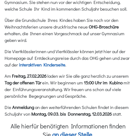
Gymnasium. Sie stehen nun vor der wichtigen Entscheidung,
welche Schule Ihr Kind im kommenden Schuljahr besuchen soll.
Über die Grundschule Ihres Kindes haben Sie noch vor den
Weihnachtsferien unsere druckfrische neue
OHG-Broschüre
erhalten, die Ihnen einen Vorgeschmack auf unser Gymnasium
geben wird.
Die Viertklässlerinnen und Viertklässler können jetzt hier auf der
Homepage auf Entdeckungsreise durch das OHG gehen und zwar
auf der
interaktiven Kinderseite
.
Am
Freitag, 27.02.2026
laden wir Sie alle ganz herzlich zu unserem
Tag der offenen Tür
ein. Wir beginnen um
15:00 Uhr im Kubino
mit
der Einführungsveranstaltung. Wir freuen uns schon auf viele
persönliche Begegnungen und Gespräche.
Die
Anmeldung
an den weiterführenden Schulen findet in diesem
Schuljahr von
Montag, 09.03. bis Donnerstag, 12.03.2026
statt.
Alle hierfür benötigten Informationen finden
Sie
an dieser Stelle
.