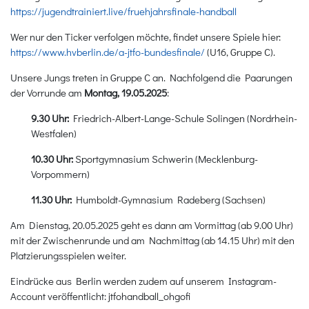
https://jugendtrainiert.live/fruehjahrsfinale-handball
Wer nur den Ticker verfolgen möchte, findet unsere Spiele hier:
https://www.hvberlin.de/a-jtfo-bundesfinale/
(U16, Gruppe C).
Unsere Jungs treten in Gruppe C an. Nachfolgend die Paarungen
der Vorrunde am
Montag, 19.05.2025
:
9.30 Uhr:
Friedrich-Albert-Lange-Schule Solingen (Nordrhein-
Westfalen)
10.30 Uhr:
Sportgymnasium Schwerin (Mecklenburg-
Vorpommern)
11.30 Uhr:
Humboldt-Gymnasium Radeberg (Sachsen)
Am Dienstag, 20.05.2025 geht es dann am Vormittag (ab 9.00 Uhr)
mit der Zwischenrunde und am Nachmittag (ab 14.15 Uhr) mit den
Platzierungsspielen weiter.
Eindrücke aus Berlin werden zudem auf unserem Instagram-
Account veröffentlicht: jtfohandball_ohgofi