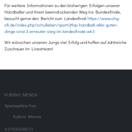
Für weitere Informationen zu den bisherigen Erfolgen unserer
Handballer und ihrem beeindruckenden Weg ins Bundesfinale,
besucht gerne den Bericht zum Landesfinal:
https://www.ohg-
ofi.de/index.php/schulleben/sport/jtfop-handball-aller-guten-
dinge-sind-3-erneuter-sieg-im-landesfinale-wk3
Wir wünschen unseren Jungs viel Erfolg und hoffen auf zahlreiche
Zuschauer im Livestream!
KUBINO MENSA
Speisepläne hier:
Kubino Mensa
ASTRADIRECT