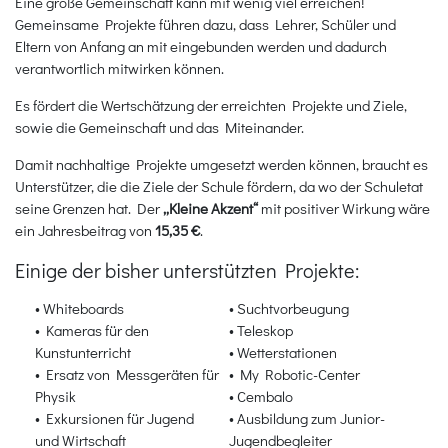
Eine große Gemeinschaft kann mit wenig viel erreichen!
Gemeinsame Projekte führen dazu, dass Lehrer, Schüler und
Eltern von Anfang an mit eingebunden werden und dadurch
verantwortlich mitwirken können.
Es fördert die Wertschätzung der erreichten Projekte und Ziele,
sowie die Gemeinschaft und das Miteinander.
Damit nachhaltige Projekte umgesetzt werden können, braucht es
Unterstützer, die die Ziele der Schule fördern, da wo der Schuletat
seine Grenzen hat. Der
„Kleine Akzent“
mit positiver Wirkung wäre
ein Jahresbeitrag von
15,35 €
.
Einige der bisher unterstützten Projekte:
• Whiteboards
• Suchtvorbeugung
• Kameras für den
• Teleskop
Kunstunterricht
• Wetterstationen
• Ersatz von Messgeräten für
• My Robotic-Center
Physik
• Cembalo
• Exkursionen für Jugend
• Ausbildung zum Junior-
und Wirtschaft
Jugendbegleiter