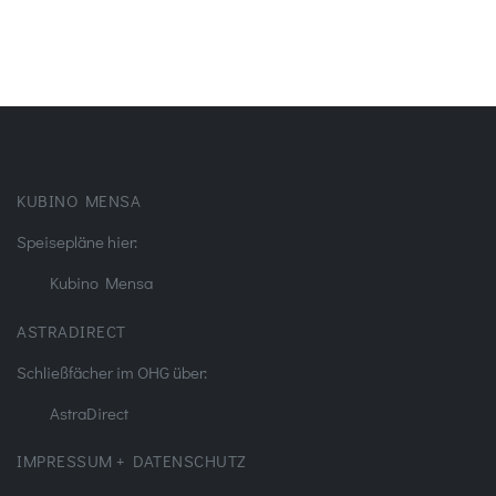
KUBINO MENSA
Speisepläne hier:
Kubino Mensa
ASTRADIRECT
Schließfächer im OHG über:
AstraDirect
IMPRESSUM + DATENSCHUTZ