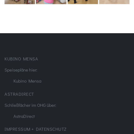
KUBINO MENSA
Speisepläne hier:
Kubino Mensa
ASTRADIRECT
Schließfächer im OHG über:
AstraDirect
IMPRESSUM + DATENSCHUTZ