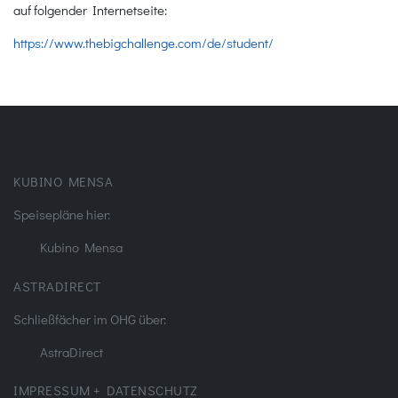
auf folgender Internetseite:
https://www.thebigchallenge.com/de/student/
KUBINO MENSA
Speisepläne hier:
Kubino Mensa
ASTRADIRECT
Schließfächer im OHG über:
AstraDirect
IMPRESSUM + DATENSCHUTZ