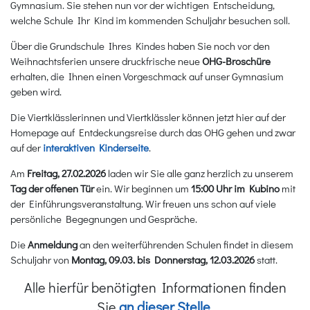
Gymnasium. Sie stehen nun vor der wichtigen Entscheidung,
welche Schule Ihr Kind im kommenden Schuljahr besuchen soll.
Über die Grundschule Ihres Kindes haben Sie noch vor den
Weihnachtsferien unsere druckfrische neue
OHG-Broschüre
erhalten, die Ihnen einen Vorgeschmack auf unser Gymnasium
geben wird.
Die Viertklässlerinnen und Viertklässler können jetzt hier auf der
Homepage auf Entdeckungsreise durch das OHG gehen und zwar
auf der
interaktiven Kinderseite
.
Am
Freitag, 27.02.2026
laden wir Sie alle ganz herzlich zu unserem
Tag der offenen Tür
ein. Wir beginnen um
15:00 Uhr im Kubino
mit
der Einführungsveranstaltung. Wir freuen uns schon auf viele
persönliche Begegnungen und Gespräche.
Die
Anmeldung
an den weiterführenden Schulen findet in diesem
Schuljahr von
Montag, 09.03. bis Donnerstag, 12.03.2026
statt.
Alle hierfür benötigten Informationen finden
Sie
an dieser Stelle
.