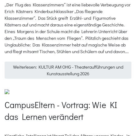
„Der Flug des Klassenzimmers“ ist eine liebevolle Verbeugung vor
Erich Kästners Kinderbuchklassiker „Das fliegende
Klassenzimmer“. Das Stück greift Erzähl- und Figurmotive
Kästners auf und macht daraus eine eigenständige Geschichte.
Eines Morgens in der Schule macht die Lehrerin Unterricht über
den „Traum des Menschen vom Fliegen“. Plötzlich geschieht das
Unglaubliche: Das Klassenzimmer hebt auf magische Weise ab
und fliegt mitsamt Tischen, Stühlen und Schülern auf und davon….
Weiterlesen: KULTUR AM OHG - Theateraufführungen und
Kunstausstellung 2026
CampusEltern - Vortrag: Wie KI
das Lernen verändert
Künstliche Intelligenz ist längst Teil des Alltags unserer Kinder - in