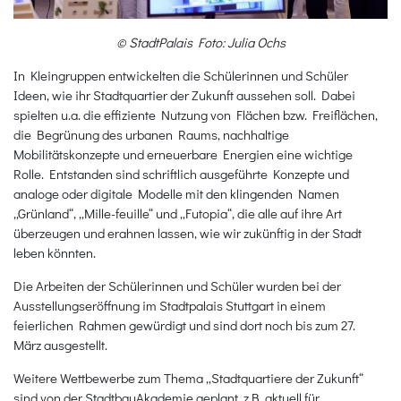
© StadtPalais Foto: Julia Ochs
In Kleingruppen entwickelten die Schülerinnen und Schüler
Ideen, wie ihr Stadtquartier der Zukunft aussehen soll. Dabei
spielten u.a. die effiziente Nutzung von Flächen bzw. Freiflächen,
die Begrünung des urbanen Raums, nachhaltige
Mobilitätskonzepte und erneuerbare Energien eine wichtige
Rolle. Entstanden sind schriftlich ausgeführte Konzepte und
analoge oder digitale Modelle mit den klingenden Namen
„Grünland“, „Mille-feuille“ und „Futopia“, die alle auf ihre Art
überzeugen und erahnen lassen, wie wir zukünftig in der Stadt
leben könnten.
Die Arbeiten der Schülerinnen und Schüler wurden bei der
Ausstellungseröffnung im Stadtpalais Stuttgart in einem
feierlichen Rahmen gewürdigt und sind dort noch bis zum 27.
März ausgestellt.
Weitere Wettbewerbe zum Thema „Stadtquartiere der Zukunft“
sind von der StadtbauAkademie geplant, z.B. aktuell für