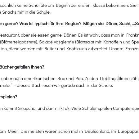
tatsächlich keine Schultüte am Beginn der ersten Klasse bekommen. Sie
e Snacks mit in die Schule.
en gerne? Was ist typisch für ihre Region? Mögen sie Döner, Sushi, …
restaurant, aber sie essen gerne Döner. Es ist wahr, dass man in Fra
 (Blätterteigpastete), Salade Vosgienne (Blattsalat mit Kartoffeln und 
ten, diese werden mit Butter und Knoblauch zubereitet. Unsere Fran
Bücher gefallen ihnen?
p, aber auch amerikanischen Rap und Pop. Zu den Lieblingsfilmen zähl
erräter“ – dieses Buch lesen wir gerade auch in der Schule.
rspielen?
 kommt Snapchat und dann TikTok. Viele Schüler spielen Computerspiele
r am Meer. Die meisten waren schon mal in Deutschland, im Europapar