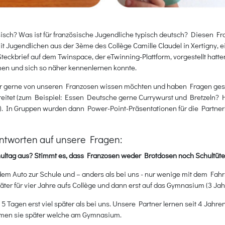
sisch? Was ist für französische Jugendliche typisch deutsch? Diesen 
mit Jugendlichen aus der 3ème des Collège Camille Claudel in Xertigny
Steckbrief auf dem Twinspace, der eTwinning-Plattform, vorgestellt hat
en und sich so näher kennenlernen konnte.
wir gerne von unseren Franzosen wissen möchten und haben Fragen ges
reitet (zum Beispiel: Essen Deutsche gerne Currywurst und Bretzeln?
. In Gruppen wurden dann Power-Point-Präsentationen für die Partnerk
ntworten auf unsere Fragen:
Schultag aus? Stimmt es, dass Franzosen weder Brotdosen noch Schultüt
m Auto zur Schule und – anders als bei uns - nur wenige mit dem Fahr
päter für vier Jahre aufs Collège und dann erst auf das Gymnasium (3 Ja
 5 Tagen erst viel später als bei uns. Unsere Partner lernen seit 4 Jah
kommen sie später welche am Gymnasium.