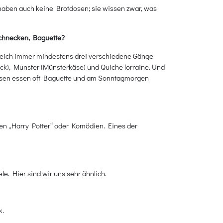
 haben auch keine Brotdosen; sie wissen zwar, was
Schnecken, Baguette?
nkreich immer mindestens drei verschiedene Gänge
Speck), Munster (Münsterkäse) und Quiche lorraine. Und
zosen essen oft Baguette und am Sonntagmorgen
en „Harry Potter“ oder Komödien. Eines der
. Hier sind wir uns sehr ähnlich.
k.