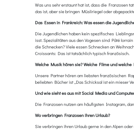
Was uns sehr erstaunt hat ist, dass die Franzosen 
das ist, aber sie bringen Müsliriegel oder abgepackt
Das Essen in Frankreich: Was essen die Jugendlich
Die Jugendlichen haben kein spezifisches Lieblings
isst. Spezialitäten aus den Vogesen sind Pâté lorrain
die Schnecken? Viele essen Schnecken an Weihnach
Croissants: Das ist tatsächlich typisch französisch.
Welche Musik hören sie? Welche Filme und welche 
Unsere Partner hören am liebsten französischen Ra
beliebten Bücher ist „Das Schicksal ist ein mieser V
Und wie sieht es aus mit Social Media und Compute
Die Franzosen nutzen am häufigsten Instagram, dann
Wo verbringen Franzosen ihren Urlaub?
Sie verbringen ihren Urlaub gerne in den Alpen ode