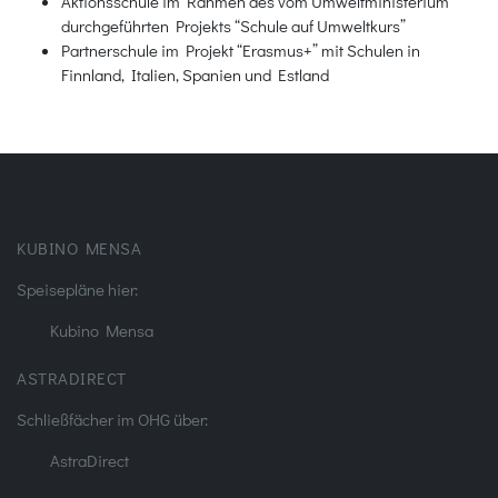
Aktionsschule im Rahmen des vom Umweltministerium
durchgeführten Projekts “Schule auf Umweltkurs”
Partnerschule im Projekt “Erasmus+” mit Schulen in
Finnland, Italien, Spanien und Estland
KUBINO MENSA
Speisepläne hier:
Kubino Mensa
ASTRADIRECT
Schließfächer im OHG über:
AstraDirect