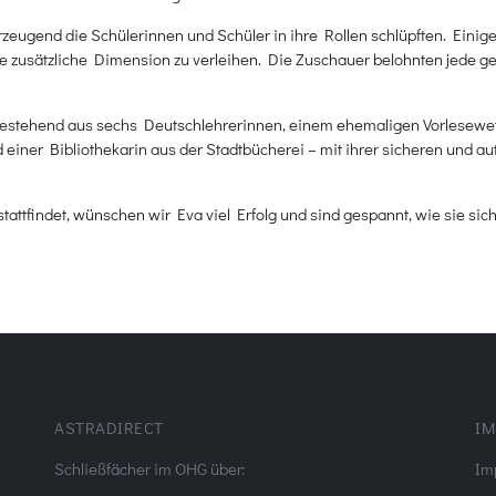
rzeugend die Schülerinnen und Schüler in ihre Rollen schlüpften. Eini
e zusätzliche Dimension zu verleihen. Die Zuschauer belohnten jede ge
– bestehend aus sechs Deutschlehrerinnen, einem ehemaligen Vorlesewe
 einer Bibliothekarin aus der Stadtbücherei – mit ihrer sicheren und a
attfindet, wünschen wir Eva viel Erfolg und sind gespannt, wie sie sich
ASTRADIRECT
IM
Schließfächer im OHG über:
Im