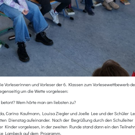
die Vorleserinnen und Vorleser der 6. Klassen zum Vorlesewettbewerb 
egenseitig um die Wette vorgelesen:
t betont? Wem hörte man am liebsten zu?
a, Carina Kaufmann, Louisa Ziegler und Joelle Lee und der Schüler L
zten Dienstag aufeinander. Nach der Begrüßung durch den Schulleiter
 der Kinder vorgelesen, in der zweiten Runde stand dann ein den Teil
Silke Lambeck auf dem Programm.